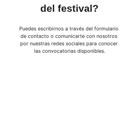
del festival?
Puedes escribirnos a través del formulario 
de contacto o comunicarte con nosotros 
por nuestras redes sociales para conocer 
las convocatorias disponibles.
Síguenos / Follow us
CONTACTO / CONTACT
Estamos aquí para ayudar y responder 
preguntas. / We are here for you.